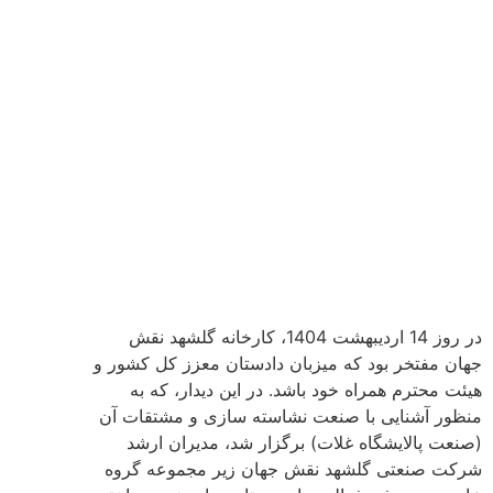
حمایت از تولید ملی؛ بازدید دادستان کل کشور از
کارخانه گلشهد نقش جهان
در روز 14 اردیبهشت 1404، کارخانه گلشهد نقش
جهان مفتخر بود که میزبان دادستان معزز کل کشور و
هیئت محترم همراه خود باشد. در این دیدار، که به
منظور آشنایی با صنعت نشاسته سازی و مشتقات آن
(صنعت پالایشگاه غلات) برگزار شد، مدیران ارشد
شرکت صنعتی گلشهد نقش جهان زیر مجموعه گروه