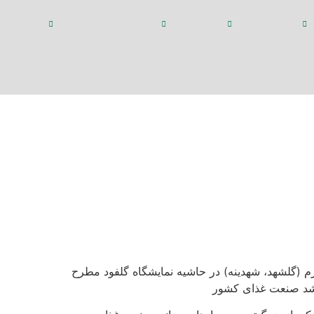
ا
محصولات
کاربردها
رویدادها و مقالات
پرتال 
دعوت به همکاری
رئیس هیئت مدیره گروه
ه) در حاشیه نمایشگاه
م (گلشهد، شهدینه) در حاشیه نمایشگاه گلفود مطرح
 رشد صنعت غذای کشور