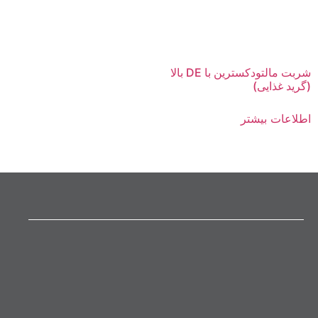
شربت مالتودکسترین با DE بالا
(گرید غذایی)
اطلاعات بیشتر
تولید شده در شرکت صنعتی گلشهد
ابتدای جاده اصفهان – تهران، روبروی شهرک صنعتی مورچه
خورت