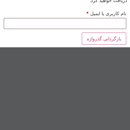
دریافت خواهید کرد.
نام کاربری یا ایمیل
*
بازگردانی گذرواژه
تولید شده در شرکت صنعتی گلشهد
ابتدای جاده اصفهان – تهران، روبروی شهرک صنعتی مورچه
خورت
زیر مجموعه گروه عازم
Powered by Azem