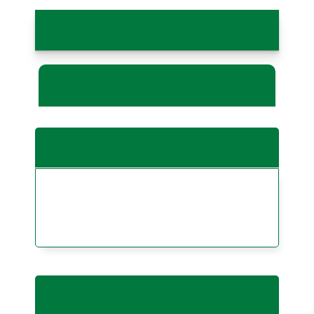
کاربرد: شکلات‌های تخته‌ای
ویدیو کاربرد
شربت گلوکز
در صنایع شیرینی و شکلات موجب ایجاد
بافت و طعم بهتر می‌شود و از کریستاله
شدن (شکرک زدن) جلوگیری می‌کند.
دکستروز مونوهیدرات و