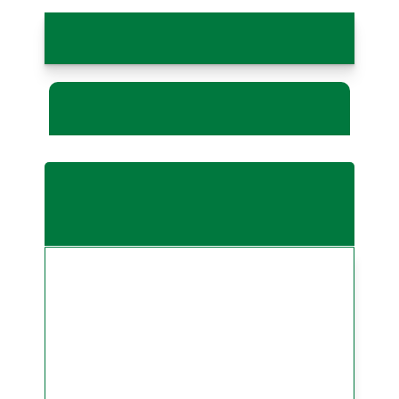
کاربرد: اسپریدها
ویدیو کاربرد
مالتودکسترین پودری با DE
پایین
ویسکوزیته بالای مالتودکسترین‌ها به همراه
طعم ملایم آن‌ها به این معنی است که با
موفقیت می‌توانند در اسپریدها (کرم‌های
صبحانه، پاته گوشت meat pates و
فراستینگ‌ها frostings) استفاده شوند.
ویسکوزیته بالای مالتودکسترین به عنوان