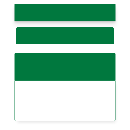
کاربرد: تولید تخته دیواری
ویدیو کاربرد
دکستروز مونوهیدرات
پودری-گریدصنعتی
دکستروز را می‌توان در تخته دیواری به
عنوان یک مرطوب کننده برای کنترل انتشار
آب و جلوگیری از شکننده شدن لبه‌ها در
طول خشک شدن، استفاده نمود.