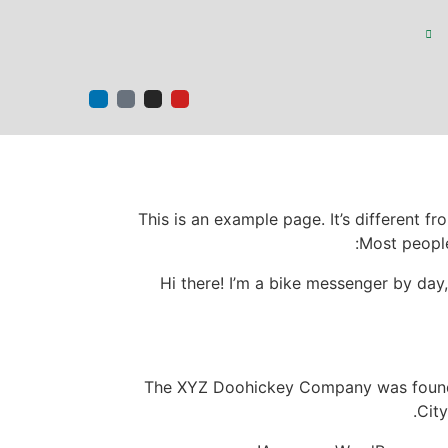
ها
ارتباط با ما
FA
|
EN
This is an example page. It’s different f
Most people
Hi there! I’m a bike messenger by day,
The XYZ Doohickey Company was founded
Cit