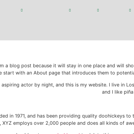
ا
محصولات
کاربردها
رویدادها و مقالات
پرتال 
دعوت به همکاری
rom a blog post because it will stay in one place and will sh
 start with an About page that introduces them to potential s
 aspiring actor by night, and this is my website. I live in 
and I like piña
 in 1971, and has been providing quality doohickeys to t
y, XYZ employs over 2,000 people and does all kinds of a