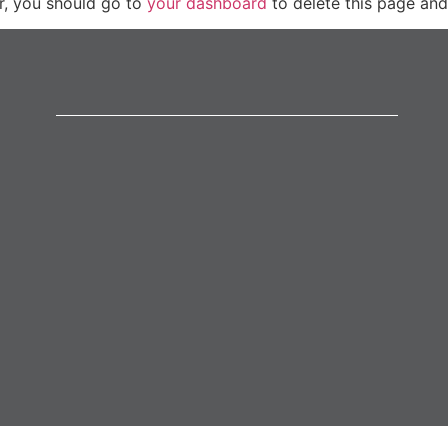
r, you should go to
your dashboard
to delete this page and
محصولات
نشاسته
گلوکز
مالتودکسین
روغن های خالص
محصولات بیشتر.....
2025 Golshahd ©
.All Rights Reserved |
کلیه حقوق مادی و معنوی متعلق به شرکت گلشهد می باشد.
برنامه نویسی سایت: شرکت برنامه ریزان نوید آریا